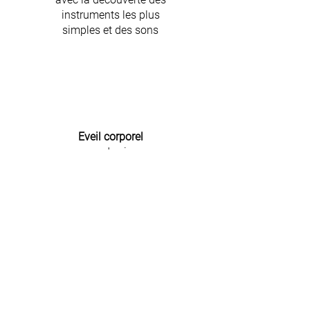
instruments les plus
simples
et des sons
Eveil corporel
avec des jeux
Eveil à la logique
avec des premiers puzzles, des
jeux de construction, d’empilage